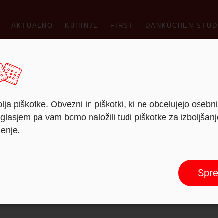
AKTUALNO
KUHINJE
FIRST
DANKÜCHEN STUD
Uncategorized
lja piškotke. Obvezni in piškotki, ki ne obdelujejo osebn
lasjem pa vam bomo naložili tudi piškotke za izboljšan
ženje.
Spre