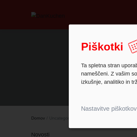
Piškotki
Ta spletna stran uporab
nameščeni. Z vašim sog
izkušnje, analitiko in tr
Nastavitve piškotkov
Domov
Uncategorized
Novosti