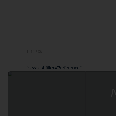
1–12 / 35
[newslist filter="!reference"]