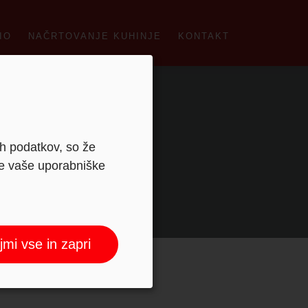
IO
NAČRTOVANJE KUHINJE
KONTAKT
ih podatkov, so že
je vaše uporabniške
jmi vse in zapri