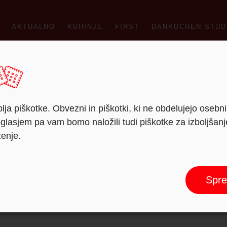
AKTUALNO
KUHINJE
FIRST
DANKÜCHEN STUD
lja piškotke. Obvezni in piškotki, ki ne obdelujejo osebn
lasjem pa vam bomo naložili tudi piškotke za izboljšan
ženje.
Spre