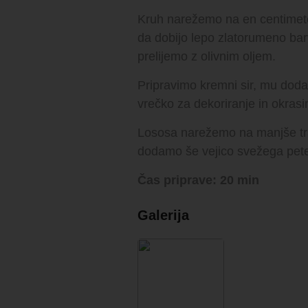
Kruh narežemo na en centimeter
da dobijo lepo zlatorumeno ba
prelijemo z olivnim oljem.
Pripravimo kremni sir, mu do
vrečko za dekoriranje in okra
Lososa narežemo na manjše trak
dodamo še vejico svežega peter
Čas priprave: 20 min
Galerija