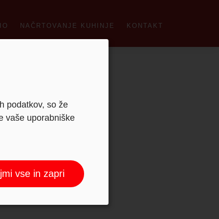
IO
NAČRTOVANJE KUHINJE
KONTAKT
ih podatkov, so že
je vaše uporabniške
jmi vse in zapri