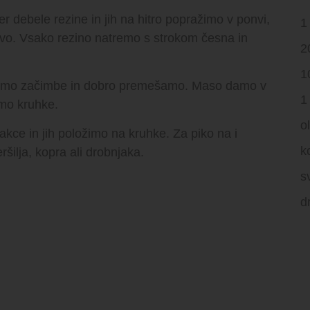
 debele rezine in jih na hitro popražimo v ponvi,
1
rvo. Vsako rezino natremo s strokom česna in
2
1
damo začimbe in dobro premešamo. Maso damo v
1
simo kruhke.
o
ce in jih položimo na kruhke. Za piko na i
k
šilja, kopra ali drobnjaka.
s
d