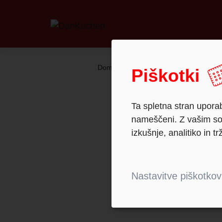
Domov
Recepti
Piškotki
Ta spletna stran uporab
nameščeni. Z vašim sog
izkušnje, analitiko in tr
Nastavitve piškotkov