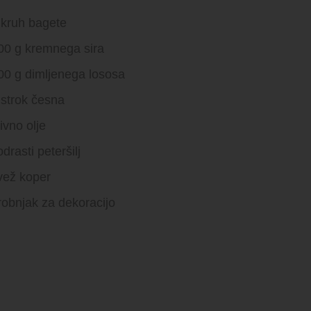
 kruh bagete
00 g kremnega sira
00 g dimljenega lososa
 strok česna
livno olje
odrasti peteršilj
vež koper
robnjak za dekoracijo