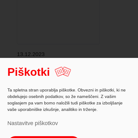
13.12.2023
Montaža kuhinje
Piškotki
Ta spletna stran uporablja piškotke. Obvezni in piškotki, ki ne
obdelujejo osebnih podatkov, so že nameščeni. Z vašim
soglasjem pa vam bomo naložili tudi piškotke za izboljšanje
vaše uporabniške izkušnje, analitiko in trženje.
Zaščita podatkov
Nastavitve piškotkov
Podatki o podjetju
Nastavitev piškotkov