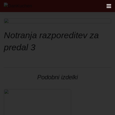
AKTUALNO
Notranja razporeditev za
KUHINJE
predal 3
FIRST
DANKÜCHEN STUDIO
Podobni izdelki
NAČRTOVANJE KUHINJE
KONTAKT