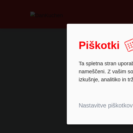
Piškotki
Ta spletna stran uporab
nameščeni. Z vašim sog
izkušnje, analitiko in tr
Nastavitve piškotkov