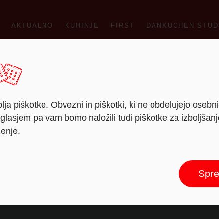
AKTUALNO
KUHINJE
FIRST
DANKÜCHEN STUD
lja piškotke. Obvezni in piškotki, ki ne obdelujejo osebn
lasjem pa vam bomo naložili tudi piškotke za izboljšan
ženje.
Thasos
Spre