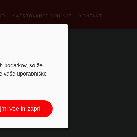
IO
NAČRTOVANJE KUHINJE
KONTAKT
ih podatkov, so že
je vaše uporabniške
jmi vse in zapri